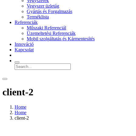
Vegyszerek
Vegyszer üzletág
Gyártás és Forgalmazás
Terméklista
Referenciák
Műszaki Referenciál
Üzemeltetési Referenciák
Mobil szolgáltatás és Kármentesítés
Innováció
Kapcsolat
client-2
Home
Home
client-2