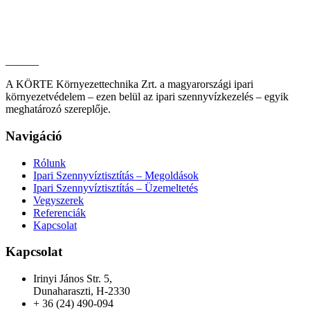
______
A KÖRTE Környezettechnika Zrt. a magyarországi ipari
környezetvédelem – ezen belül az ipari szennyvízkezelés – egyik
meghatározó szereplője.
Navigáció
Rólunk
Ipari Szennyvíztisztítás – Megoldások
Ipari Szennyvíztisztítás – Üzemeltetés
Vegyszerek
Referenciák
Kapcsolat
Kapcsolat
Irinyi János Str. 5,
Dunaharaszti, H-2330
+ 36 (24) 490-094