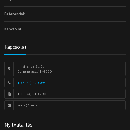
Referenciák
Kapcsolat
Kapcsolat
Irinyi János Str. 5,
Dunaharaszti, H-2330
+ 36 (24) 490-094
+ 36 (24) 510-290
korte@korte.hu
Nyitvatartás