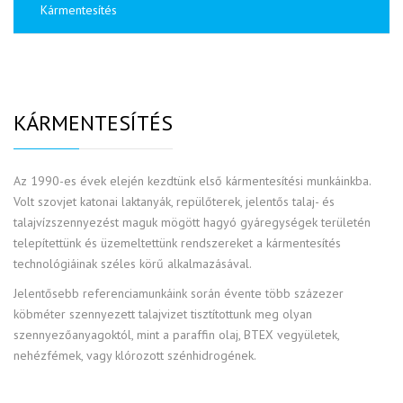
Kármentesítés
KÁRMENTESÍTÉS
Az 1990-es évek elején kezdtünk első kármentesítési munkáinkba.
Volt szovjet katonai laktanyák, repülőterek, jelentős talaj- és
talajvízszennyezést maguk mögött hagyó gyáregységek területén
telepítettünk és üzemeltettünk rendszereket a kármentesítés
technológiáinak széles körű alkalmazásával.
Jelentősebb referenciamunkáink során évente több százezer
köbméter szennyezett talajvizet tisztítottunk meg olyan
szennyezőanyagoktól, mint a paraffin olaj, BTEX vegyületek,
nehézfémek, vagy klórozott szénhidrogének.